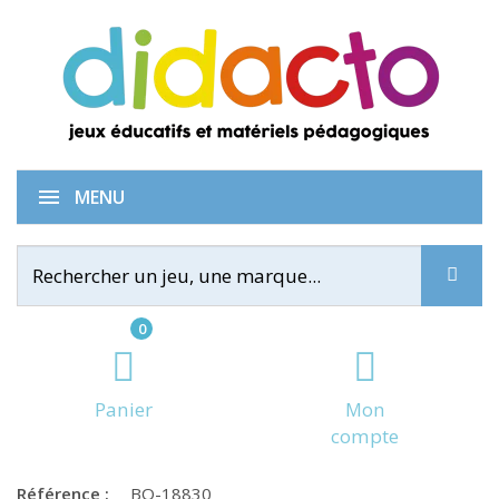
Premières écritures
MENU
0
Panier
Mon
compte
Référence :
BO-18830