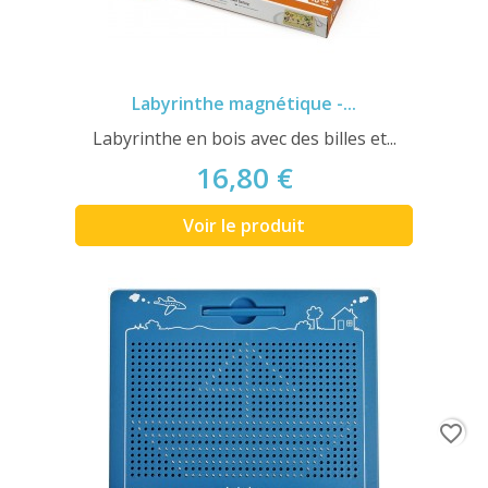
Labyrinthe magnétique -...
Labyrinthe en bois avec des billes et...
16,80 €
Voir le produit
favorite_border