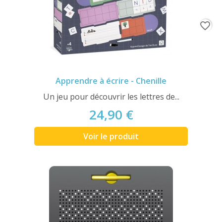
favorite_border
Apprendre à écrire - Chenille
Un jeu pour découvrir les lettres de...
24,90 €
Voir le produit