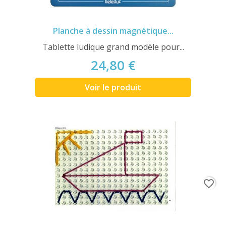
Planche à dessin magnétique...
Tablette ludique grand modèle pour...
24,80 €
Voir le produit
favorite_border