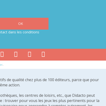
tact dans les conditions
er
.
tifs de qualité chez plus de 100 éditeurs, parce que pour
même action.
othèques, les centres de loisirs, etc., que Didacto peut
: trouver pour vous les jeux les plus pertinents pour la
s cuisenaire pour apprendre à compter autrement, les