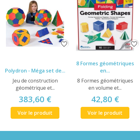
favorite_border
favorite_border
8 Formes géométriques
Polydron - Méga set de...
en...
Jeu de construction
8 Formes géométriques
géométrique et...
en volume et...
383,60 €
42,80 €
Voir le produit
Voir le produit