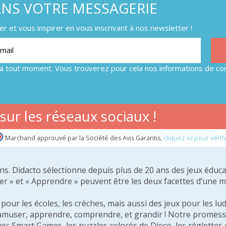
ANS VOTRE MESSAGERIE
 et vous inspirer en vous inscrivant à nos newsletter !
à tout moment. Vous trouverez pour cela nos informations de con
ur les réseaux sociaux !
Marchand approuvé par la Société des Avis Garantis,
cliquez ici pour vérifi
 ans. Didacto sélectionne depuis plus de 20 ans des jeux éduca
er » et « Apprendre » peuvent être les deux facettes d’une 
our les écoles, les crèches, mais aussi des jeux pour les lud
amuser, apprendre, comprendre, et grandir ! Notre promesse 
vec Smart Games, les puzzles colorés de Djeco, les réglette