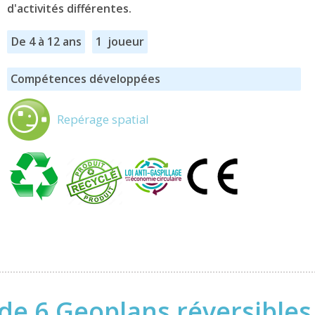
d'activités différentes.
De 4 à 12 ans
1 joueur
Compétences développées
Repérage spatial
 de 6 Geoplans réversibles