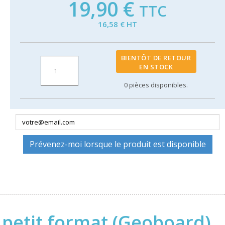
19,90 €
TTC
16,58 € HT
BIENTÔT DE RETOUR
EN STOCK
0
pièces disponibles.
Prévenez-moi lorsque le produit est disponible
 petit format (Geoboard)