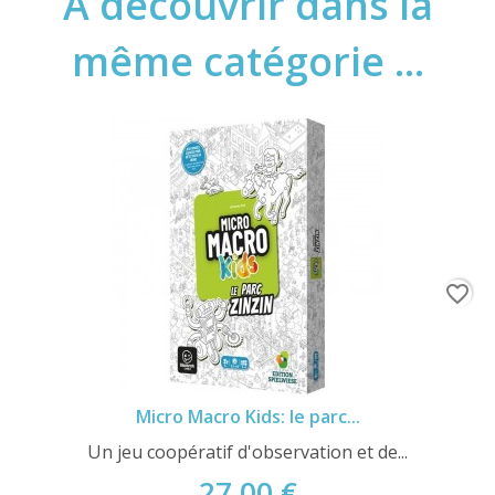
A découvrir dans la
même catégorie ...
favorite_border
Micro Macro Kids: le parc...
Un jeu coopératif d'observation et de...
27,00 €