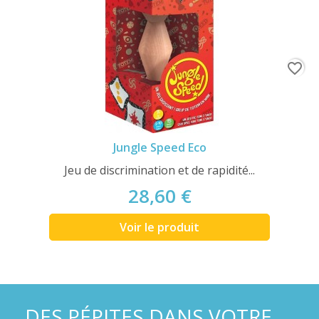
favorite_border
Jungle Speed Eco
Jeu de discrimination et de rapidité...
28,60 €
Voir le produit
DES PÉPITES DANS VOTRE