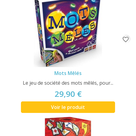
favorite_border
Mots Mêlés
Le jeu de société des mots mêlés, pour...
29,90 €
Voir le produit