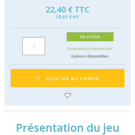
22,40 €
TTC
18,67 € HT
EN STOCK
Commandez maintenant !
6
pièces disponibles.
AJOUTER AU PANIER
favorite_border
Présentation du jeu