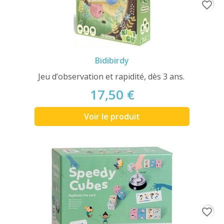
favorite_border
Bidibirdy
Jeu d’observation et rapidité, dès 3 ans.
17,50 €
Voir le produit
favorite_border