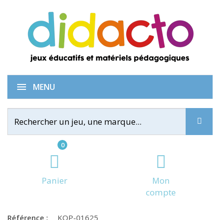
Dé opérations x :
MENU
0
Panier
Mon
compte
Référence :
KOP-01625