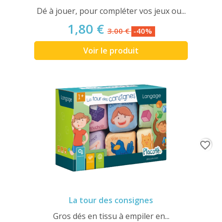
Dé à jouer, pour compléter vos jeux ou...
1,80 €
3.00 €
-40%
Voir le produit
favorite_border
La tour des consignes
Gros dés en tissu à empiler en...