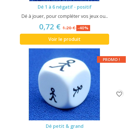
Dé 1 à 6 négatif - positif
Dé à jouer, pour compléter vos jeux ou...
0,72 €
1.20 €
-40%
Voir le produit
PROMO !
favorite_border
Dé petit & grand