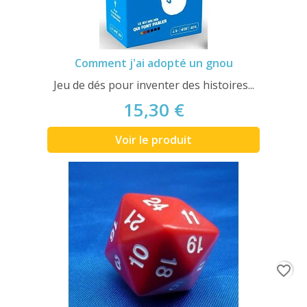
Comment j'ai adopté un gnou
Jeu de dés pour inventer des histoires...
15,30 €
Voir le produit
favorite_border