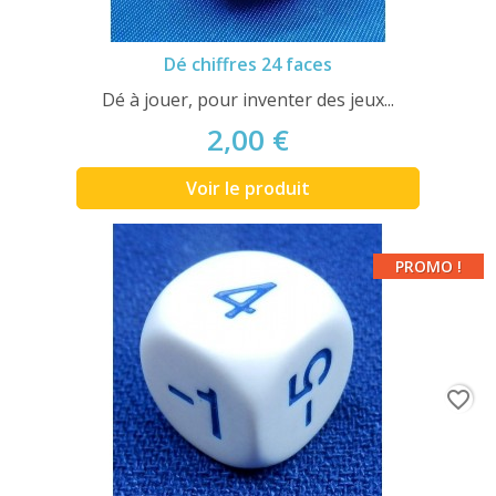
Dé chiffres 24 faces
Dé à jouer, pour inventer des jeux...
2,00 €
Voir le produit
PROMO !
favorite_border