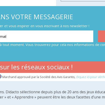
ANS VOTRE MESSAGERIE
 et vous inspirer en vous inscrivant à nos newsletter !
à tout moment. Vous trouverez pour cela nos informations de con
ur les réseaux sociaux !
Marchand approuvé par la Société des Avis Garantis,
cliquez ici pour vérifi
 ans. Didacto sélectionne depuis plus de 20 ans des jeux éduca
er » et « Apprendre » peuvent être les deux facettes d’une 