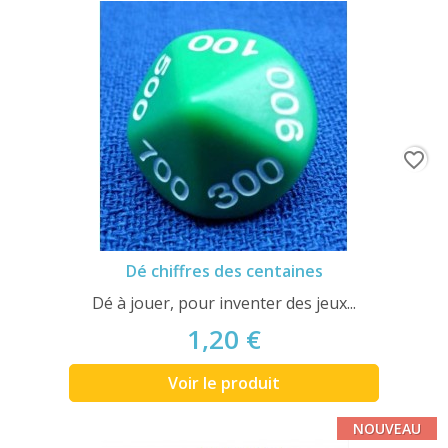
favorite_border
Dé chiffres des centaines
Dé à jouer, pour inventer des jeux...
1,20 €
Voir le produit
NOUVEAU