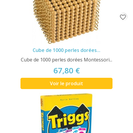
favorite_border
Cube de 1000 perles dorées...
Cube de 1000 perles dorées Montessori...
67,80 €
Voir le produit