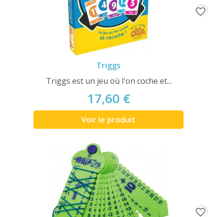
favorite_border
Triggs
Triggs est un jeu où l'on coche et...
17,60 €
Voir le produit
favorite_border