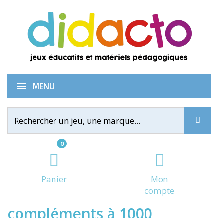
Tam Tam SuperMax - Les
MENU
0
Panier
Mon
compte
compléments à 1000