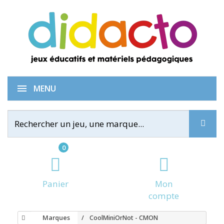
MENU
0
Panier
Mon
compte
Marques
CoolMiniOrNot - CMON