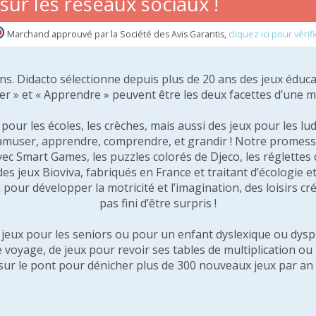
ur les réseaux sociaux !
Marchand approuvé par la Société des Avis Garantis,
cliquez ici pour vérifi
 ans. Didacto sélectionne depuis plus de 20 ans des jeux éduca
er » et « Apprendre » peuvent être les deux facettes d’une 
our les écoles, les crèches, mais aussi des jeux pour les lud
amuser, apprendre, comprendre, et grandir ! Notre promesse 
vec Smart Games, les puzzles colorés de Djeco, les réglette
 des jeux Bioviva, fabriqués en France et traitant d’écologi
pour développer la motricité et l’imagination, des loisirs créa
pas fini d’être surpris !
e jeux pour les seniors ou pour un enfant dyslexique ou dysp
e voyage, de jeux pour revoir ses tables de multiplication o
sur le pont pour dénicher plus de 300 nouveaux jeux par an 