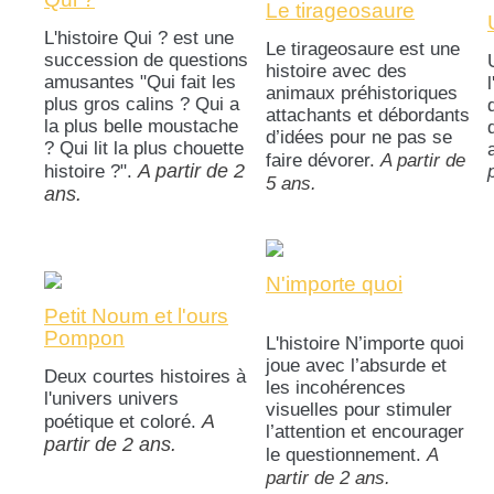
Le tirageosaure
L'histoire Qui ? est une
Le tirageosaure est une
succession de questions
histoire avec des
amusantes "Qui fait les
animaux préhistoriques
plus gros calins ? Qui a
attachants et débordants
la plus belle moustache
d’idées pour ne pas se
? Qui lit la plus chouette
A partir de
faire dévorer
.
A partir de 2
histoire ?".
5 ans.
ans.
N'importe quoi
Petit Noum et l'ours
Pompon
L'histoire N’importe quoi
joue avec l’absurde et
Deux courtes histoires à
les incohérences
l'univers univers
visuelles pour stimuler
A
poétique et coloré.
l’attention et encourager
partir de 2 ans.
A
le questionnement.
partir de 2 ans.