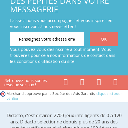
DES PÉPITES DANS VOTRE
MESSAGERIE
Laissez-nous vous accompagner et vous inspirer en
vous inscrivant à nos newsletter !
Vous pouvez vous désinscrire à tout moment. Vous
trouverez pour cela nos informations de contact dans
les conditions d'utilisation du site.
Retrouvez-nous sur les
réseaux sociaux !
Marchand approuvé par la Société des Avis Garantis,
cliquez ici pour
vérifier
.
Didacto, c'est environ 2700 jeux intelligents de 0 à 120
ans. Didacto sélectionne depuis plus de 20 ans des
jeux éducatifs de qualité chez plus de 100 éditeurs,