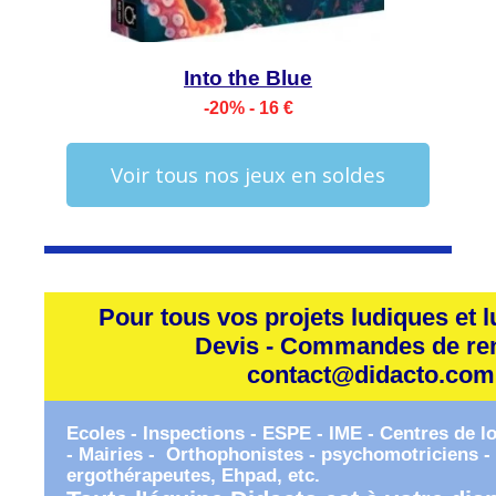
Into the Blue
-20% - 16 €
Voir tous nos jeux en soldes
Pour tous vos projets ludiques et l
Devis - Commandes de re
contact@didacto.com
Ecoles - Inspections - ESPE - IME - Centres de l
- Mairies - Orthophonistes - psychomotriciens - 
ergothérapeutes, Ehpad, etc.