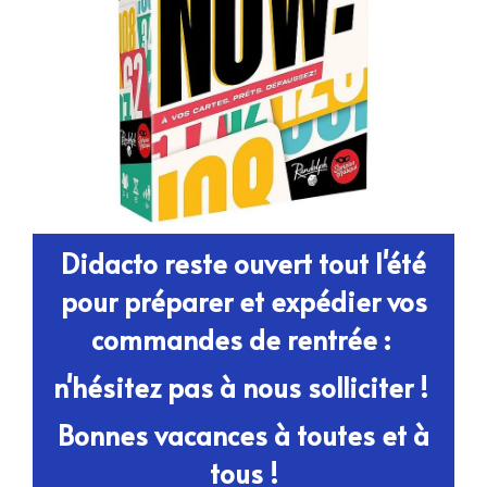
Didacto reste ouvert tout l'été
pour préparer et expédier vos
commandes de rentrée :
n'hésitez pas
à nous solliciter !
Bonnes vacances à toutes et à
tous !