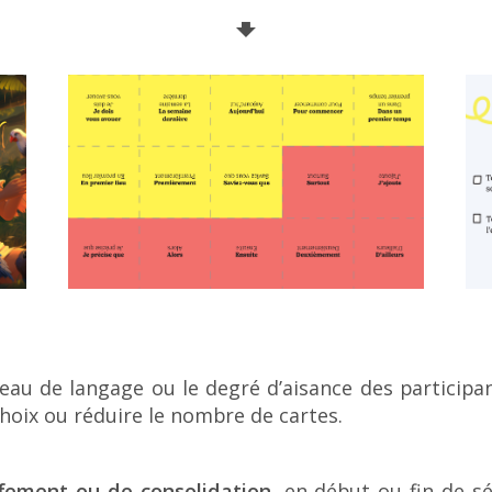
🠻
veau de langage ou le degré d’aisance des participan
choix ou réduire le nombre de cartes.
ffement ou de consolidation
, en début ou fin de 