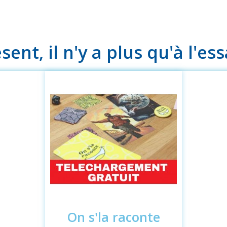
sent, il n'y a plus qu'à l'ess
Cliquer pour voir le produit
On s'la raconte