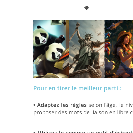
🠻
Pour en tirer le meilleur parti :
•
Adaptez les règles
selon l’âge, le ni
proposer des mots de liaison en libre 
•
Utilisez-le comme un outil d’échau