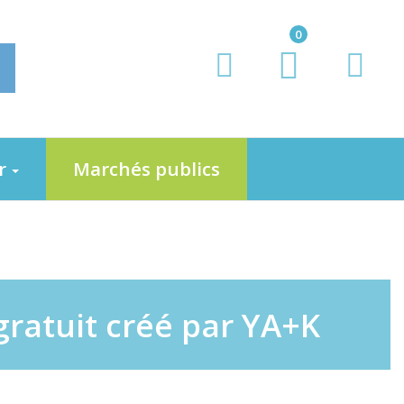
0
er
Marchés publics
gratuit créé par YA+K