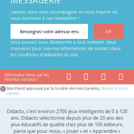
MESSAGERIE
Laissez-nous vous accompagner et vous inspirer en
vous inscrivant à nos newsletter !
Vous pouvez vous désinscrire à tout moment. Vous
trouverez pour cela nos informations de contact dans
les conditions d'utilisation du site.
Retrouvez-nous sur les
réseaux sociaux !
Marchand approuvé par la Société des Avis Garantis,
cliquez ici pour
vérifier
.
Didacto, c'est environ 2700 jeux intelligents de 0 à 120
ans. Didacto sélectionne depuis plus de 20 ans des
jeux éducatifs de qualité chez plus de 100 éditeurs,
parce que pour nous, « Jouer » et « Apprendre »