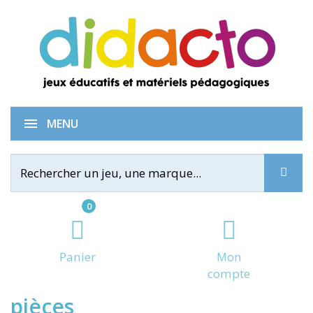
Pyramides à construire - 50
MENU
0
Panier
Mon
compte
pièces