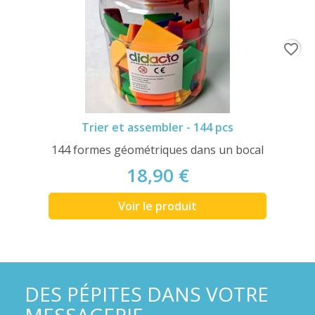
favorite_border
Trier et assembler - 144 pcs
144 formes géométriques dans un bocal
18,90 €
Voir le produit
DES PÉPITES DANS VOTRE