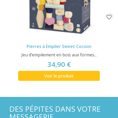
favorite_border
Pierres à Empiler Sweet Cocoon
Jeu d’empilement en bois aux formes...
34,90 €
Voir le produit
DES PÉPITES DANS VOTRE
MESSAGERIE