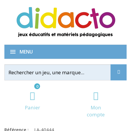
Blox - set de 4 bases
MENU
0
Panier
Mon
compte
Référence :
LA-40444