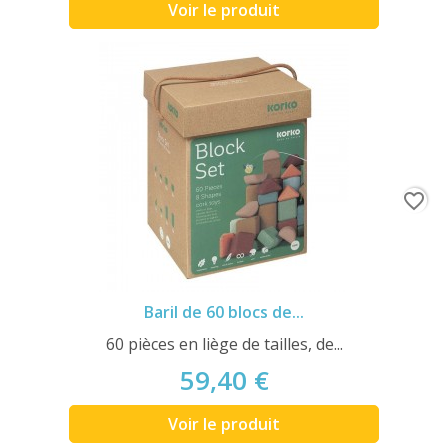
Voir le produit
favorite_border
Baril de 60 blocs de...
60 pièces en liège de tailles, de...
59,40 €
Voir le produit