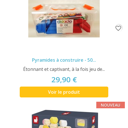
favorite_border
Pyramides à construire - 50...
Étonnant et captivant, à la fois jeu de...
29,90 €
Voir le produit
NOUVEAU