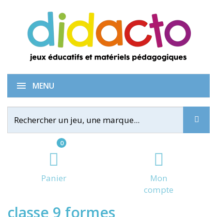
Polydron - Méga set de
MENU
0
Panier
Mon
compte
classe 9 formes