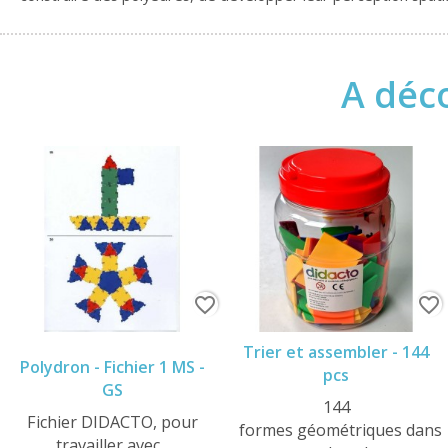
A déco
favorite_border
favorite_border
Trier et assembler - 144
Polydron - Fichier 1 MS -
pcs
GS
144
Fichier DIDACTO, pour
formes géométriques dans
travailler avec...