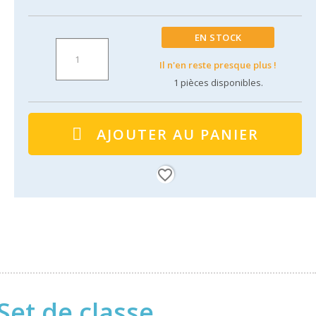
EN STOCK
Il n'en reste presque plus !
1
pièces disponibles.
AJOUTER AU PANIER
favorite_border
Set de classe