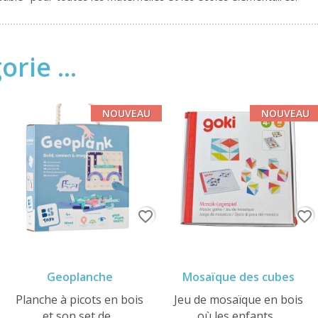
rie ...
NOUVEAU
NOUVEAU
favorite_border
favorite_border
Geoplanche
Mosaïque des cubes
Planche à picots en bois
Jeu de mosaïque en bois
et son set de...
où les enfants...