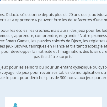
 ans. Didacto sélectionne depuis plus de 20 ans des jeux éduca
er » et « Apprendre » peuvent être les deux facettes d’une 
our les écoles, les crèches, mais aussi des jeux pour les lud
amuser, apprendre, comprendre, et grandir ! Notre promesse 
vec Smart Games, les puzzles colorés de Djeco, les réglette
 des jeux Bioviva, fabriqués en France et traitant d’écologi
pour développer la motricité et l’imagination, des loisirs créa
pas fini d’être surpris !
e jeux pour les seniors ou pour un enfant dyslexique ou dysp
e voyage, de jeux pour revoir ses tables de multiplication o
sur le pont pour dénicher plus de 300 nouveaux jeux par an 