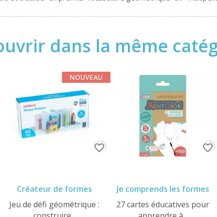
uvrir dans la même catégo
NOUVEAU
favorite_border
favorite_border
Créateur de formes
Je comprends les formes
Jeu de défi géométrique :
27 cartes éducatives pour
construire...
apprendre à...