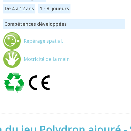
De 4 à 12 ans
1 - 8 joueurs
Compétences développées
Repérage spatial,
Motricité de la main
 du jeu Polydron ajouré - 