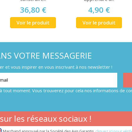
36,80 €
4,90 €
Voir le produit
Voir le produit
ANS VOTRE MESSAGERIE
 et vous inspirer en vous inscrivant à nos newsletter !
à tout moment. Vous trouverez pour cela nos informations de con
ur les réseaux sociaux !
Marchand approuvé par la Société des Avis Garantis,
cliquez ici pour vérifi