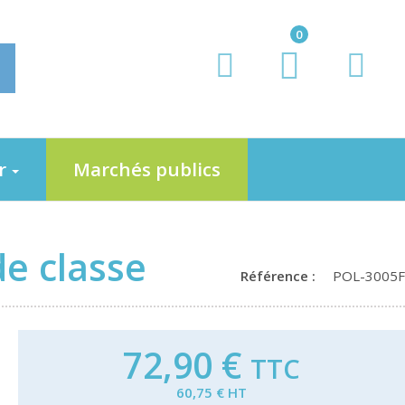
0
er
Marchés publics
de classe
Référence :
POL-3005F
72,90 €
TTC
60,75 € HT