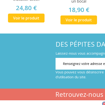
un bocal
24,80 €
18,90 €
Voir le produit
Voir le produit
DES PÉPITES D
Laissez-nous vous accompagner
Vous pouvez vous désinscrire 
d'utilisation du site.
Retrouvez-nous s