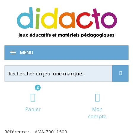
Ballon biovégétal 21,5 cm
MENU
0
Panier
Mon
compte
Référence :
AMA-70011500