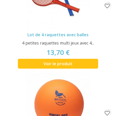
favorite_border
Lot de 4 raquettes avec balles
4 petites raquettes multi jeux avec 4...
13,70 €
Voir le produit
favorite_border