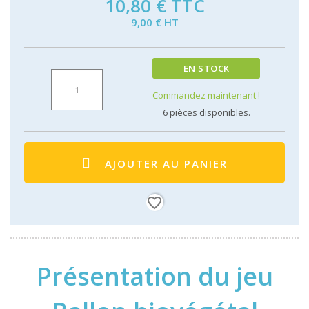
10,80 €
TTC
9,00 € HT
EN STOCK
Commandez maintenant !
6
pièces disponibles.
AJOUTER AU PANIER
favorite_border
Présentation du jeu