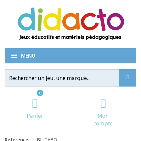
Traîtres à bord
MENU
0
Panier
Mon
compte
Référence :
BL-TABO