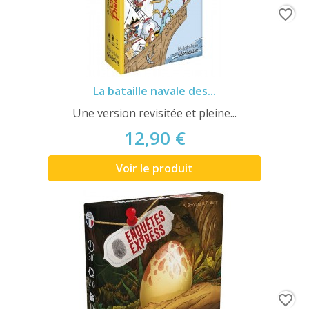
favorite_border
La bataille navale des...
Une version revisitée et pleine...
12,90 €
Voir le produit
favorite_border