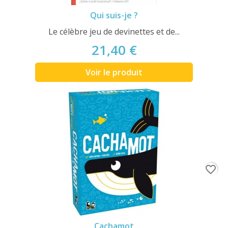
Qui suis-je ?
Le célèbre jeu de devinettes et de...
21,40 €
Voir le produit
favorite_border
Cachamot